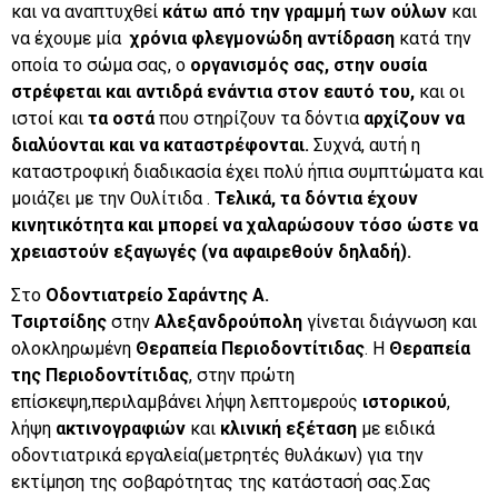
και να αναπτυχθεί
κάτω από την γραμμή των ούλων
και
να έχουμε μία
χρόνια φλεγμονώδη αντίδραση
κατά την
οποία το σώμα σας, ο
οργανισμός σας, στην ουσία
στρέφεται και αντιδρά ενάντια στον εαυτό του,
και οι
ιστοί και
τα οστά
που στηρίζουν τα δόντια
αρχίζουν να
διαλύονται και να
καταστρέφονται.
Συχνά, αυτή η
καταστροφική διαδικασία έχει πολύ ήπια συμπτώματα και
μοιάζει με την Ουλίτιδα .
Τελικά, τα δόντια έχουν
κινητικότητα και μπορεί να χαλαρώσουν τόσο ώστε να
χρειαστούν εξαγωγές (να αφαιρεθούν δηλαδή).
Στο
Οδοντιατρείο Σαράντης Α.
Τσιρτσίδης
στην
Αλεξανδρούπολη
γίνεται διάγνωση και
ολοκληρωμένη
Θεραπεία Περιοδοντίτιδας
. Η
Θεραπεία
της Περιοδοντίτιδας
, στην πρώτη
επίσκεψη,περιλαμβάνει λήψη λεπτομερούς
ιστορικού
,
λήψη
ακτινογραφιών
και
κλινική εξέταση
με ειδικά
οδοντιατρικά εργαλεία(μετρητές θυλάκων) για την
εκτίμηση της σοβαρότητας της κατάστασή σας.Σας