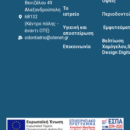
Όψεις
Βενιζέλου 49
Το
Αλεξανδρούπολη
ιατρείο
Περιοδοντο
68132
(Κέντρο πόλης -
Υγιεινή και
Εμφυτεύματ
έναντι ΟΤΕ)
αποστείρωση
odontiatrio@otenet.gr
Βελτίωση
Επικοινωνία
Χαμόγελου,S
Design Digit