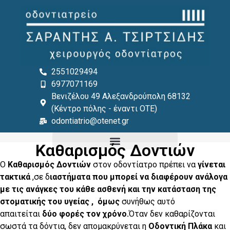
στο
περιεχόμενο
2551029494
6977071169
Βενιζέλου 49 Αλεξανδρούπολη 68132
(Κέντρο πόλης - έναντι ΟΤΕ)
odontiatrio@otenet.gr
Καθαρισμός Δοντιών
Ο
Καθαρισμός Δοντιών
στον οδοντίατρο πρέπει να
γίνεται
τακτικά
,σε δ
ιαστήματα που μπορεί να διαφέρουν ανάλογα
με τις ανάγκες του κάθε ασθενή και την κατάσταση της
στοματικής του υγείας , όμως
συνήθως αυτό
απαιτείται
δύο φορές τον χρόνο.
Όταν δεν καθαρίζονται
σωστά τα δόντια, δεν απομακρύνεται η
Οδοντική Πλάκα
και