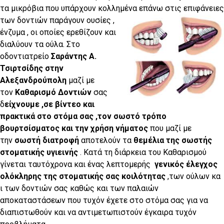
τα μικρόβια που υπάρχουν κολλημένα επάνω στις επιφά
νειες
των δοντιών παράγουν ουσίες ,
ένζυμα , οι οποίες ερεθίζουν και
διαλύουν τα ούλα. Στο
οδοντιατρείο
Σαράντης Α.
Τσιρτσίδης στην
Αλεξανδρούπολη
μαζί με
τον
Καθαρισμό Δοντιών
σας
δ
είχνουμε ,σε βίντεο και
πρακτικά στο στόμα σας ,τον σωστό τρόπο
βουρτσίσματος και την χρήση νήματος
που μαζί με
την
σωστή διατροφή
αποτελούν τα
θεμέλια της σωστής
στοματικής υγιεινής
. Κατά τη διάρκεια του Καθαρισμού
γίνεται ταυτόχρονα και ένας λεπτομερής
γενικός έλεγχος
ολόκληρης της στοματικής σας κοιλότητας
,των ούλων κα
ι των δοντιών σας καθώς και των παλαιών
αποκαταστάσεων που τυχόν έχετε στο στόμα σας για να
διαπιστωθούν και να αντιμετωπιστούν έγκαιρα τυχόν