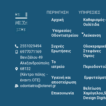
ΠΕΡΙΗΓΗΣΗ
ΥΠΗΡΕΣΙΕΣ
Αρχική
Καθαρισμός-
Ουλίτιδα
Υπηρεσίες
Οδοντιατρείου
Λεύκανση
2551029494
Συχνές
Ολοκεραμικ
Ερωτήσεις
Στεφάνες
6977071169
Όψεις
Βενιζέλου 49
Το
Αλεξανδρούπολη
ιατρείο
Περιοδοντο
68132
(Κέντρο πόλης -
Υγιεινή και
Εμφυτεύματ
έναντι ΟΤΕ)
αποστείρωση
odontiatrio@otenet.gr
Βελτίωση
Επικοινωνία
Χαμόγελου,S
Design Digit